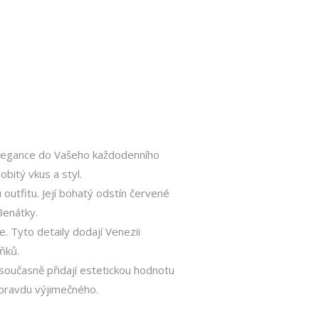
elegance do Vašeho každodenního
obitý vkus a styl.
utfitu. Její bohatý odstín červené
Benátky.
 Tyto detaily dodají Venezii
ňků.
oučasně přidají estetickou hodnotu
opravdu výjimečného.