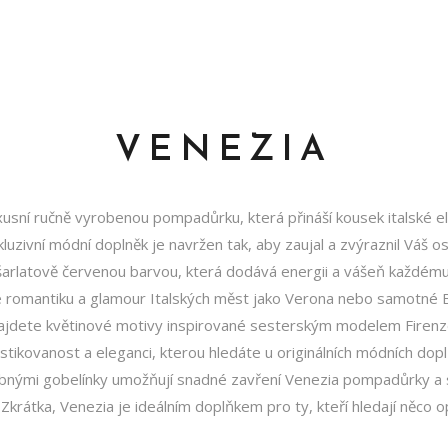
VENEZIA
usní ručně vyrobenou pompadůrku, která přináší kousek italské 
luzivní módní doplněk je navržen tak, aby zaujal a zvýraznil Váš os
arlatově červenou barvou, která dodává energii a vášeň každému o
 romantiku a glamour Italských měst jako Verona nebo samotné 
ajdete květinové motivy inspirované sesterským modelem Firenze.
istikovanost a eleganci, kterou hledáte u originálních módních dopl
bnými gobelínky umožňují snadné zavření Venezia pompadůrky a s
Zkrátka, Venezia je ideálním doplňkem pro ty, kteří hledají něco 