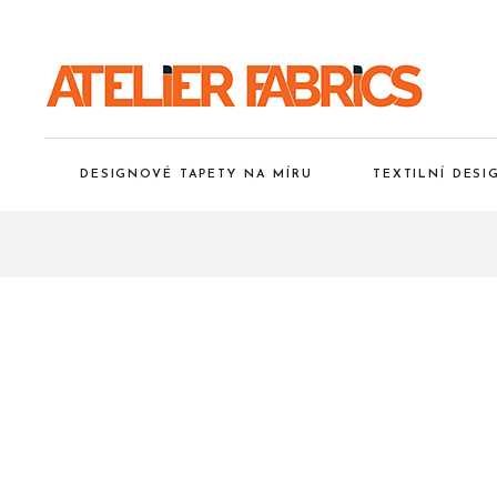
DESIGNOVÉ TAPETY NA MÍRU
TEXTILNÍ DES
Kolekce tapet Inkiostro Bianco
Kolekce tapet WallsBeyond
Kolekce WallArt
Kolekce tapet Taplab
Kolekce tapet Concretewall
Kolekce London Art
Kolekce tapet Len-tex a Apex