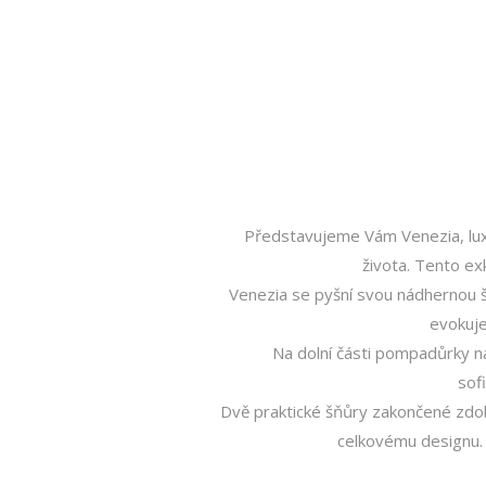
Představujeme Vám Venezia, lux
života. Tento exk
Venezia se pyšní svou nádhernou š
evokuje
Na dolní části pompadůrky n
sof
Dvě praktické šňůry zakončené zdo
celkovému designu. 