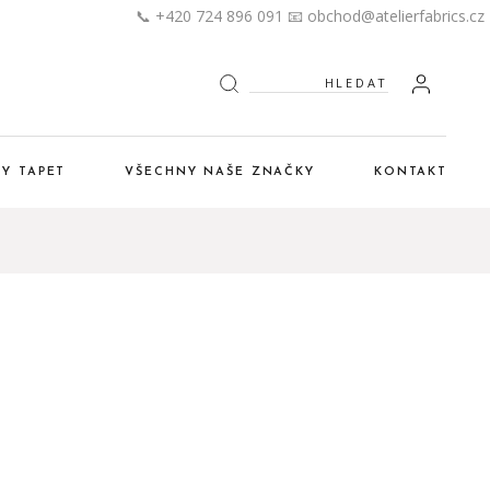
📞 +420 724 896 091
📧 obchod@atelierfabrics.cz
Hledat:
LY TAPET
VŠECHNY NAŠE ZNAČKY
KONTAKT
WallsBeyond
ConcreteWall
Taplab
Mindthegap
Apex a Len-Tex
Sorema
Zador