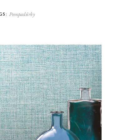
Pompadůrky
GS: