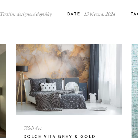
Textilní designové doplňky
13 března, 2024
DATE:
TA
WallArt
DOLCE VITA GREY & GOLD