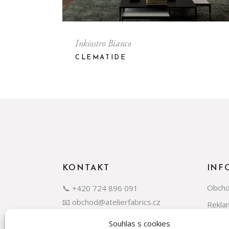
Inkiostro Bianco
CLEMATIDE
KONTAKT
INF
Obcho
📞 +420 724 896 091
📧 obchod@atelierfabrics.cz
Rekla
GDPR
Souhlas s cookies