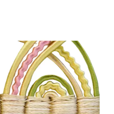
London Art
Eijffinger
Louis de Poortere
Muravie Wallpaper
Inkiostro Bianco
Glamora
Daunenstep