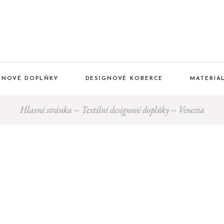
IGNOVÉ DOPLŇKY
DESIGNOVÉ KOBERCE
MATERIÁ
Hlavní stránka
Textilní designové doplňky
Venezia
Inkiostro Bianco
Louis De Poortere