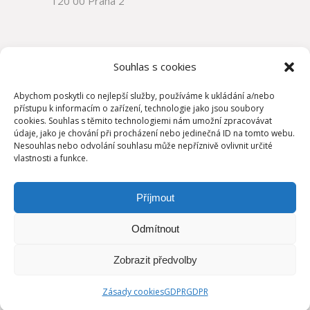
120 00 Praha 2
Souhlas s cookies
Abychom poskytli co nejlepší služby, používáme k ukládání a/nebo
přístupu k informacím o zařízení, technologie jako jsou soubory
cookies. Souhlas s těmito technologiemi nám umožní zpracovávat
údaje, jako je chování při procházení nebo jedinečná ID na tomto webu.
Nesouhlas nebo odvolání souhlasu může nepříznivě ovlivnit určité
vlastnosti a funkce.
Příjmout
Odmítnout
Zobrazit předvolby
Copyright ©
Atelier Fabrics s.r.o.
Zásady cookies
GDPR
GDPR