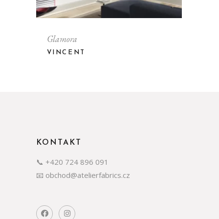
Glamora
VINCENT
KONTAKT
📞 +420 724 896 091
📧 obchod@atelierfabrics.cz