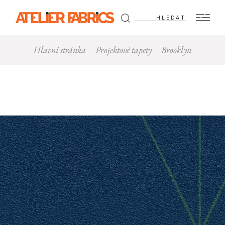
Hledat:
Hlavní stránka
Projektové tapety
Brooklyn