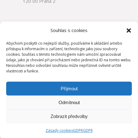
120 00 Praha 2
Souhlas s cookies
Abychom poskytli co nejlepší služby, používáme k ukládání a/nebo
přístupu k informacím o zařízení, technologie jako jsou soubory
cookies. Souhlas s těmito technologiemi nám umožní zpracovávat
údaje, jako je chování při procházení nebo jedinečná ID na tomto webu.
Nesouhlas nebo odvolání souhlasu může nepříznivě ovlivnit určité
vlastnosti a funkce.
Příjmout
Odmítnout
Zobrazit předvolby
Copyright ©
Atelier Fabrics s.r.o.
Zásady cookies
GDPR
GDPR